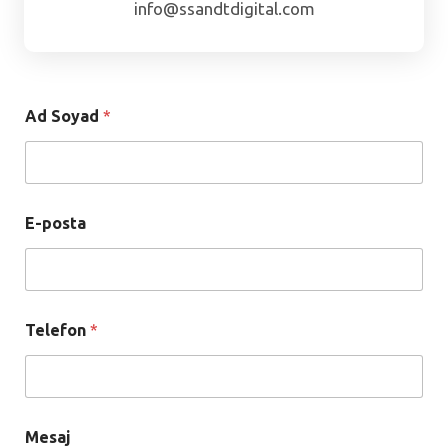
info@ssandtdigital.com
Ad Soyad
*
E-posta
Telefon
*
E
Mesaj
-