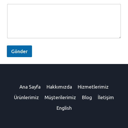
p
o
s
t
a
*
S
o
y
Gönder
a
d
Ana Sayfa
Hakkımızda
Hizmetlerimiz
Ürünlerimiz
Müşterilerimiz
Blog
İletişim
English