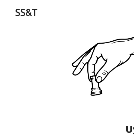
Skip
SS&T
to
content
U