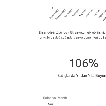
Ekran görüntüsünde yıllık zirveleri görebilirsiniz. 
her yıl biraz değiştiğinden, zirve dönemleri de fark
1
106%
0
6
%
Satışlarda Yıldan Yıla Büy