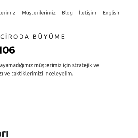
lerimiz
Müşterilerimiz
Blog
İletişim
English
 CİRODA BÜYÜME
%106
klayamadığımız müşterimiz için stratejik ve
ı ve taktiklerimizi inceleyelim.
rı