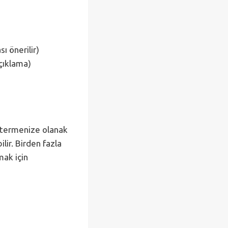
ı önerilir)
açıklama)
östermenize olanak
ilir. Birden fazla
mak için