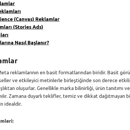
lamlar
eklamları
rience (Canvas) Reklamlar
mları (Stories Ads)
ları
arına Nasıl Başlanır?
amlar
Meta reklamlarının en basit formatlarından biridir. Basit gö
ller ve etkileyici metinlerle birleştiğinde son derece etkili o
şlıktan oluşurlar. Genellikle marka bilinirliği, ürün tanıtımı
anılır. Zamana duyarlı teklifler, temiz ve dikkat dağıtmayan 
n idealdir.
mleri: