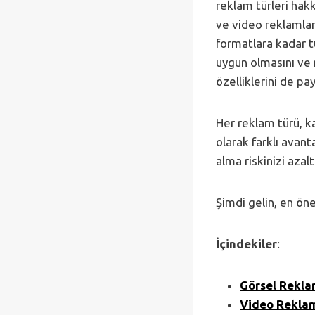
reklam türleri hak
ve video reklamlar
formatlara kadar tü
uygun olmasını ve
özelliklerini de pa
Her reklam türü, k
olarak farklı avant
alma riskinizi azalt
Şimdi gelin, en öne
İçindekiler
:
Görsel Rekla
Video Rekla