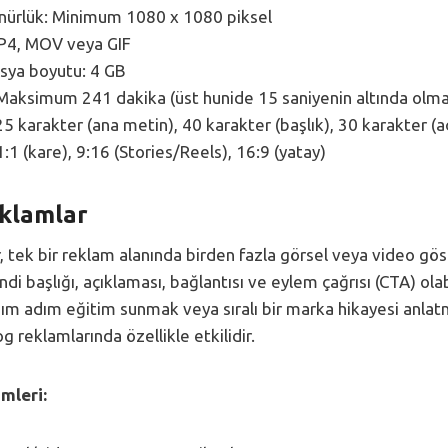
nürlük: Minimum 1080 x 1080 piksel
P4, MOV veya GIF
ya boyutu: 4 GB
Maksimum 241 dakika (üst hunide 15 saniyenin altında olmas
125 karakter (ana metin), 40 karakter (başlık), 30 karakter (
1:1 (kare), 9:16 (Stories/Reels), 16:9 (yatay)
klamlar
, tek bir reklam alanında birden fazla görsel veya video g
ndi başlığı, açıklaması, bağlantısı ve eylem çağrısı (CTA) olab
ım adım eğitim sunmak veya sıralı bir marka hikayesi anlat
log reklamlarında özellikle etkilidir.
mleri: