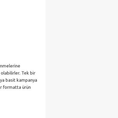
rünmelerine
labilirler. Tek bir
 veya basit kampanya
bir formatta ürün