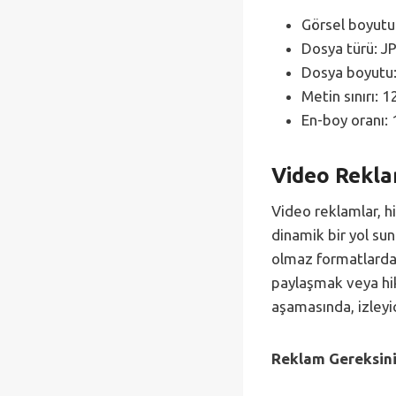
Görsel boyutu
Dosya türü: J
Dosya boyutu
Metin sınırı: 
En-boy oranı: 
Video Rekla
Video reklamlar, h
dinamik bir yol su
olmaz formatlardan
paylaşmak veya hika
aşamasında, izleyic
Reklam Gereksini