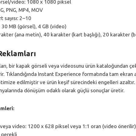
örsel/video: 1080 x 1080 piksel
JPG, PNG, MP4, MOV
 sayısı: 2–10
 30 MB (görsel), 4 GB (video)
akter (ana metin), 40 karakter (kart başlığı), 20 karakter (b
Reklamları
arı, bir kapak görseli veya videosunu ürün kataloğundan çek
irir. Tıklandığında Instant Experience formatında tam ekran 
ptimize edilmiştir ve ürün keşif sürecindeki engelleri azaltır.
alarında dönüşüm odaklı olarak güçlü sonuçlar üretir.
mleri:
veya video: 1200 x 628 piksel veya 1:1 oran (video önerilir)
 gerekli