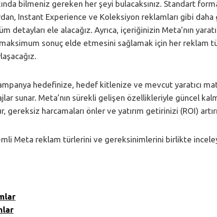
kında bilmeniz gereken her şeyi bulacaksınız. Standart forma
dan, Instant Experience ve Koleksiyon reklamları gibi daha 
m detayları ele alacağız. Ayrıca, içeriğinizin Meta’nın yaratı
 maksimum sonuç elde etmesini sağlamak için her reklam t
ylaşacağız.
ampanya hedefinize, hedef kitlenize ve mevcut yaratıcı mate
ajlar sunar. Meta’nın sürekli gelişen özellikleriyle güncel ka
ır, gereksiz harcamaları önler ve yatırım getirinizi (ROI) artırı
mli Meta reklam türlerini ve gereksinimlerini birlikte incele
mlar
mlar