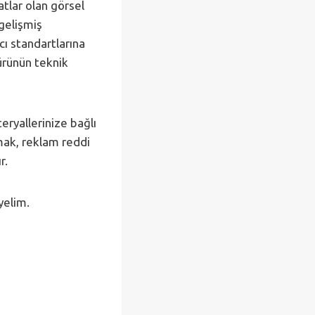
tlar olan görsel
gelişmiş
cı standartlarına
ürünün teknik
ryallerinize bağlı
lmak, reklam reddi
r.
yelim.