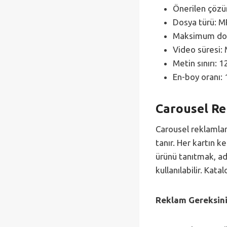
Önerilen çözü
Dosya türü: M
Maksimum dos
Video süresi: 
Metin sınırı: 
En-boy oranı: 
Carousel Re
Carousel reklamlar
tanır. Her kartın ke
ürünü tanıtmak, ad
kullanılabilir. Kata
Reklam Gereksini