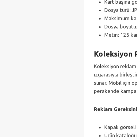
Kart başına g
Dosya türü: 
Maksimum kart
Dosya boyutu:
Metin: 125 kar
Koleksiyon 
Koleksiyon reklaml
ızgarasıyla birleşt
sunar. Mobil için o
perakende kampany
Reklam Gereksini
Kapak görseli 
Ürün kataloğu