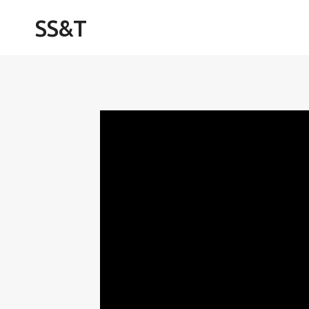
Skip
SS&T
to
content