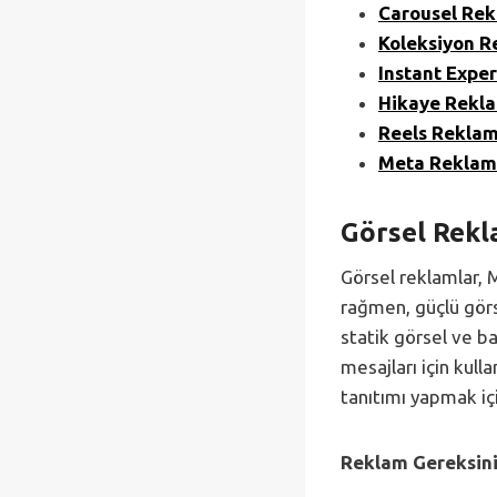
Carousel Rek
Koleksiyon R
Instant Expe
Hikaye Rekla
Reels Reklam
Meta Reklaml
Görsel Rekl
Görsel reklamlar, 
rağmen, güçlü görse
statik görsel ve ba
mesajları için kull
tanıtımı yapmak içi
Reklam Gereksini