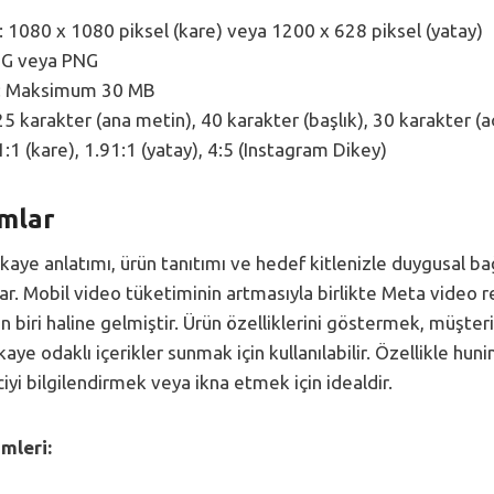
: 1080 x 1080 piksel (kare) veya 1200 x 628 piksel (yatay)
PG veya PNG
: Maksimum 30 MB
125 karakter (ana metin), 40 karakter (başlık), 30 karakter (
1:1 (kare), 1.91:1 (yatay), 4:5 (Instagram Dikey)
mlar
ikaye anlatımı, ürün tanıtımı ve hedef kitlenizle duygusal b
nar. Mobil video tüketiminin artmasıyla birlikte Meta video 
 biri haline gelmiştir. Ürün özelliklerini göstermek, müşteri
ye odaklı içerikler sunmak için kullanılabilir. Özellikle hu
iyi bilgilendirmek veya ikna etmek için idealdir.
mleri: