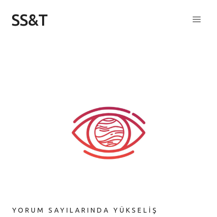
Skip
SS&T
to
content
YORUM SAYILARINDA YÜKSELİŞ